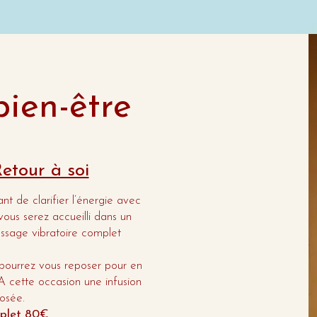
ien-être
etour à soi
 de clarifier l’énergie avec
vous serez accueilli dans un
ssage vibratoire complet
s pourrez vous reposer pour en
 A cette occasion une infusion
sée.​
mplet 80€