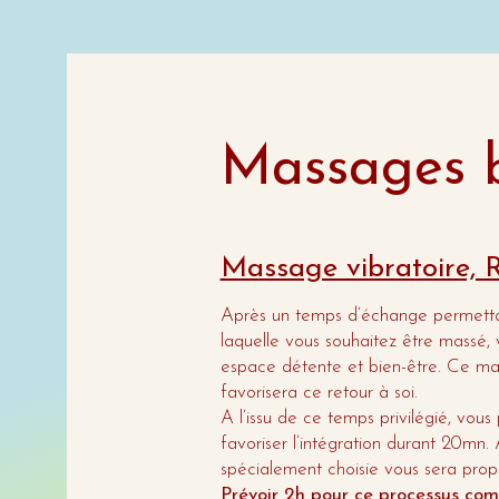
Massages b
Massage vibratoire, R
Après un temps d’échange permettant
laquelle vous souhaitez être massé, 
espace détente et bien-être. Ce ma
favorisera ce retour à soi.
A l’issu de ce temps privilégié, vou
favoriser l’intégration durant 20mn.
spécialement choisie vous sera propo
Prévoir 2h pour ce processus co