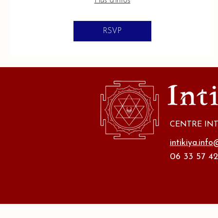
Plus d'infos
RSVP
CENTRE INT
intikiya.inf
06 33 57 42